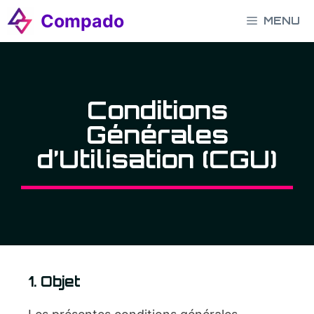
Aller
Compado
MENU
au
contenu
Conditions
Générales
d’Utilisation (CGU)
1. Objet